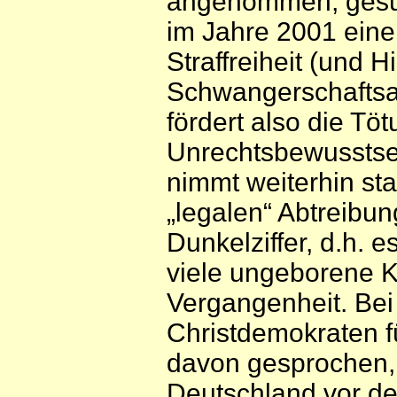
angenommen, gesun
im Jahre 2001 eine
Straffreiheit (und H
Schwangerschaftsab
fördert also die Tö
Unrechtsbewusstse
nimmt weiterhin st
„legalen“ Abtreibu
Dunkelziffer, d.h. 
viele ungeborene Ki
Vergangenheit. Be
Christdemokraten 
davon gesprochen, 
Deutschland vor de