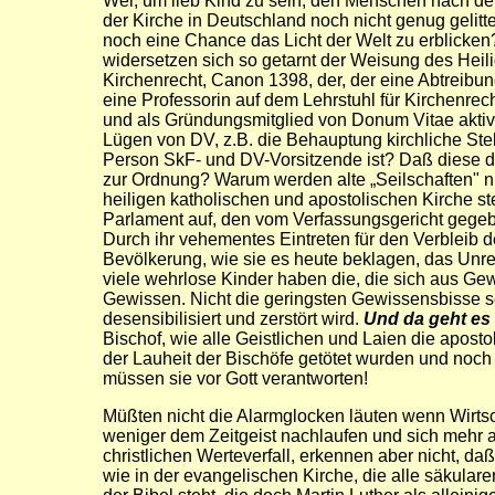
Wer, um lieb Kind zu sein, den Menschen nach dem 
der Kirche in Deutschland noch nicht genug gelit
noch eine Chance das Licht der Welt zu erblicken?
widersetzen sich so getarnt der Weisung des Hei
Kirchenrecht, Canon 1398, der, der eine Abtreibun
eine Professorin auf dem Lehrstuhl für Kirchenre
und als Gründungsmitglied von Donum Vitae aktiv
Lügen von DV, z.B. die Behauptung kirchliche Ste
Person SkF- und DV-Vorsitzende ist? Daß diese dam
zur Ordnung? Warum werden alte „Seilschaften" nic
heiligen katholischen und apostolischen Kirche s
Parlament auf, den vom Verfassungsgericht gege
Durch ihr vehementes Eintreten für den Verbleib d
Bevölkerung, wie sie es heute beklagen, das Un
viele wehrlose Kinder haben die, die sich aus Ge
Gewissen. Nicht die geringsten Gewissensbisse 
desensibilisiert und zerstört wird.
Und da geht es
Bischof, wie alle Geistlichen und Laien die apost
der Lauheit der Bischöfe getötet wurden und noch 
müssen sie vor Gott verantworten!
Müßten nicht die Alarmglocken läuten wenn Wirtscha
weniger dem Zeitgeist nachlaufen und sich mehr a
christlichen Werteverfall, erkennen aber nicht, da
wie in der evangelischen Kirche, die alle säkular