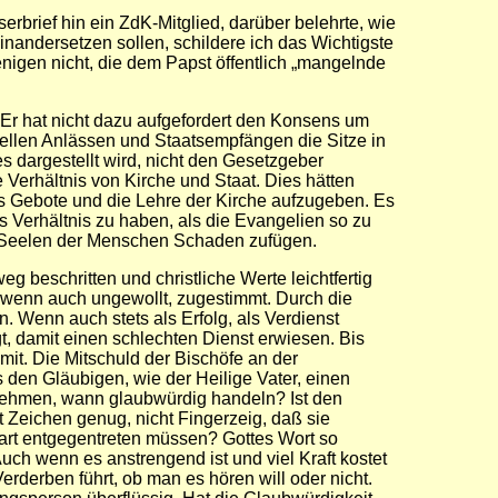
rbrief hin ein ZdK-Mitglied, darüber belehrte, wie
seinandersetzen sollen, schildere ich das Wichtigste
enigen nicht, die dem Papst öffentlich „mangelnde
e. Er hat nicht dazu aufgefordert den Konsens um
iellen Anlässen und Staatsempfängen die Sitze in
 dargestellt wird, nicht den Gesetzgeber
 Verhältnis von Kirche und Staat. Dies hätten
s Gebote und die Lehre der Kirche aufzugeben. Es
es Verhältnis zu haben, als die Evangelien so zu
n Seelen der Menschen Schaden zufügen.
g beschritten und christliche Werte leichtfertig
, wenn auch ungewollt, zugestimmt. Durch die
n. Wenn auch stets als Erfolg, als Verdienst
t, damit einen schlechten Dienst erwiesen. Bis
it. Die Mitschuld der Bischöfe an der
s den Gläubigen, wie der Heilige Vater, einen
nehmen, wann glaubwürdig handeln? Ist den
 Zeichen genug, nicht Fingerzeig, daß sie
art entgegentreten müssen? Gottes Wort so
h wenn es anstrengend ist und viel Kraft kostet
derben führt, ob man es hören will oder nicht.