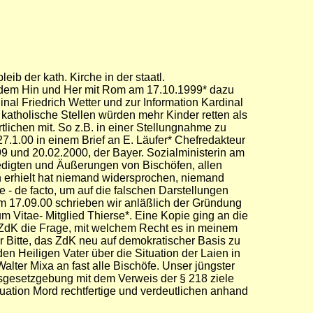
ib der kath. Kirche in der staatl.
 dem Hin und Her mit Rom am 17.10.1999* dazu
al Friedrich Wetter und zur Information Kardinal
atholische Stellen würden mehr Kinder retten als
rtlichen mit. So z.B. in einer Stellungnahme zu
7.1.00 in einem Brief an E. Läufer* Chefredakteur
9 und 20.02.2000, der Bayer. Sozialministerin am
redigten und Äußerungen von Bischöfen, allen
h erhielt hat niemand widersprochen, niemand
e - de facto, um auf die falschen Darstellungen
 17.09.00 schrieben wir anläßlich der Gründung
 Vitae- Mitglied Thierse*. Eine Kopie ging an die
s ZdK die Frage, mit welchem Recht es in meinem
 Bitte, das ZdK neu auf demokratischer Basis zu
den Heiligen Vater über die Situation der Laien in
ter Mixa an fast alle Bischöfe. Unser jüngster
gsgesetzgebung mit dem Verweis der § 218 ziele
tuation Mord rechtfertige und verdeutlichen anhand