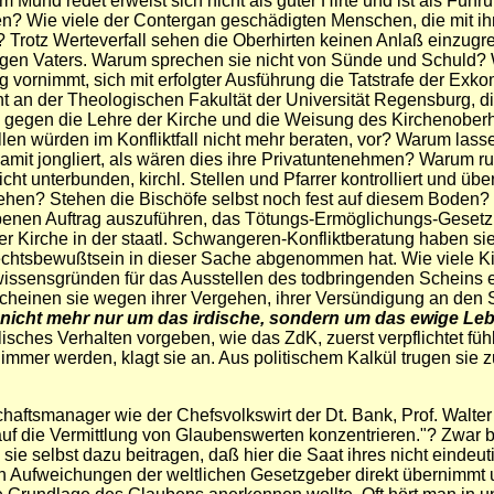
Mund redet erweist sich nicht als guter Hirte und ist als Führ
ten? Wie viele der Contergan geschädigten Menschen, die mit i
 Trotz Werteverfall sehen die Oberhirten keinen Anlaß einzugre
ligen Vaters. Warum sprechen sie nicht von Sünde und Schuld?
g vornimmt, sich mit erfolgter Ausführung die Tatstrafe der Exk
cht an der Theologischen Fakultät der Universität Regensburg, 
 gegen die Lehre der Kirche und die Weisung des Kirchenober
llen würden im Konfliktfall nicht mehr beraten, vor? Warum las
it jongliert, als wären dies ihre Privatuntenehmen? Warum rufen
ht unterbunden, kirchl. Stellen und Pfarrer kontrolliert und ü
tehen? Stehen die Bischöfe selbst noch fest auf diesem Boden? 
benen Auftrag auszuführen, das Tötungs-Ermöglichungs-Gesetz,
er Kirche in der staatl. Schwangeren-Konfliktberatung haben sie
rechtsbewußtsein in dieser Sache abgenommen hat. Wie viele 
wissensgründen für das Ausstellen des todbringenden Scheins e
scheinen sie wegen ihrer Vergehen, ihrer Versündigung an de
 nicht mehr nur um das irdische, sondern um das ewige Le
olisches Verhalten vorgeben, wie das ZdK, zuerst verpflichtet fü
immer werden, klagt sie an. Aus politischem Kalkül trugen sie 
ftsmanager wie der Chefsvolkswirt der Dt. Bank, Prof. Walter die
uf die Vermittlung von Glaubenswerten konzentrieren."? Zwar b
ß sie selbst dazu beitragen, daß hier die Saat ihres nicht einde
en Aufweichungen der weltlichen Gesetzgeber direkt übernimmt u