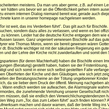
heiterten meistens. Da man uns aber gerne, z.B. auf einen Lese
t, wir hätten uns bevor wir an die Öffentlichkeit gehen intern au
ß zu einem internen Dialog niemand bereit war, gerade auch diej
eichnete kann in unserer homepage nachgelesen werden.
r ist weit, das ins Verderben führt". Das gilt auch für Bischöf
suchen, sondern dazu alles zu verlassen, und wenn es bei offiz
 zu können. Leider hat die deutsche Kirche entgegen dem wie es
lussen lassen. Ganz ungeniert verwiesen Bischöfe auf das gute
tyrer wie Thomas Moros, wenn sie bereit gewesen wären Gotte
 dt. Bischöfe wichtiger ist mit der säkularen Regierung ein gut
en und der Lehre der Kirche nicht zuwiderlaufen und somit de
parteien (für deren Machterhalt) haben die Bischöfe einen Irrwe
ngungen (Beratung) gestellt haben, haben sie der Fristenlösung
t und sich somit in einer sich selbst gestellten Falle verfange
en Oberhirten der Kirche und den Gläubigen, wie sich jetzt zeig
tellen der Beratungsscheine an der Tötung ungeborener Kinder m
lich, da sie lieber dem Druck der öffentl. Meinung nachgeben al
en. Wann endlich werden sie aufwachen, die Alarmsignale wahr
rmordes, die zunehmende Verrohung unserer Gesellschaft nicht
rdern müssen, daß sie endlich den Verweichlichungstendenzen h
 Weg zum „Tor, das zum Leben führt" auch finden können? Auc
fmerksam machen und davor warnen, daß der breite Weg ins Ver