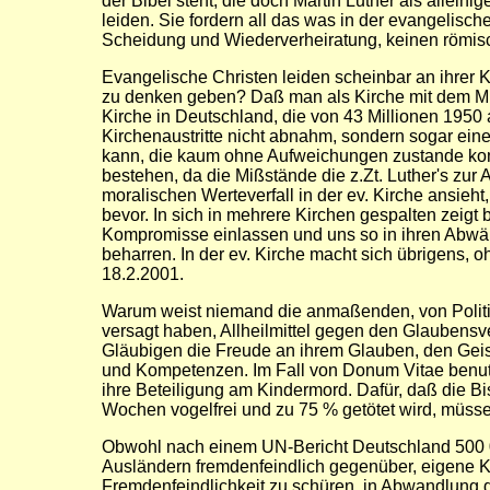
der Bibel steht, die doch Martin Luther als allei
leiden. Sie fordern all das was in der evangelis
Scheidung und Wiederverheiratung, keinen römis
Evangelische Christen leiden scheinbar an ihrer K
zu denken geben? Daß man als Kirche mit dem Mitt
Kirche in Deutschland, die von 43 Millionen 1950 a
Kirchenaustritte nicht abnahm, sondern sogar ein
kann, die kaum ohne Aufweichungen zustande komm
bestehen, da die Mißstände die z.Zt. Luther's zur 
moralischen Werteverfall in der ev. Kirche ansieht,
bevor. In sich in mehrere Kirchen gespalten zeigt
Kompromisse einlassen und uns so in ihren Abwärt
beharren. In der ev. Kirche macht sich übrigens, 
18.2.2001.
Warum weist niemand die anmaßenden, von Politike
versagt haben, Allheilmittel gegen den Glaubensv
Gläubigen die Freude an ihrem Glauben, den Geistl
und Kompetenzen. Im Fall von Donum Vitae benutzen 
ihre Beteiligung am Kindermord. Dafür, daß die B
Wochen vogelfrei und zu 75 % getötet wird, müss
Obwohl nach einem UN-Bericht Deutschland 500 0
Ausländern fremdenfeindlich gegenüber, eigene Kind
Fremdenfeindlichkeit zu schüren, in Abwandlung d