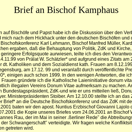
Brief an Bischof Kamphaus
en auf Bischöfe und Papst habe ich die Diskussion über den Verble
d mich nach dem Hickhack unter den deutschen Bischöfen und
Bischofskonferenz Karl Lehmann, Bischof Manfred Müller, Kardin
en ergaben, daß die Behauptung von Politik, ZdK und Kirche, k
e geringere Erfolgsquote aurwiesen, teilte ich dies den Verantwo
.11.99 von Prälat W. Schätzler* und aufgrund eines Zitats am 2
r dt. Katholiken und dem Sozialdienst kath. Frauen am 8.12.199
Regensburg, am 17.12. 99 und veranlaßt durch veröffentlichte P
*, einigen auch schon 1999. In den wenigen Antworten, die ic
en Frauen gründete ich die Katholische Laieninitiative donum vita
tlich illegalen Vereins Donum Vitae aufmerksam zu machen. Am
Bundestagspräsident, ZdK-und wie er uns mitteilen ließ, Donum
er. Ministerpräsidenten Stoiber. Am 12.10.00 stellte ich an da
 Brief* an die Deutsche Bischofskonferenz und das ZdK mit der
01.2001 baten wir den apost. Nuntius Erzbischof Giovanni Lajolo 
.2001 die Kopie unseres Briefes vom 24.06.2001 an Bischof Wal
nnes Rau, der im Mai in seiner .ßerliner Rede" die Abtreibun
 der Schwangerschaft" verteidigte. Wir fragen
welche Konfliktsi
n getreten wird.