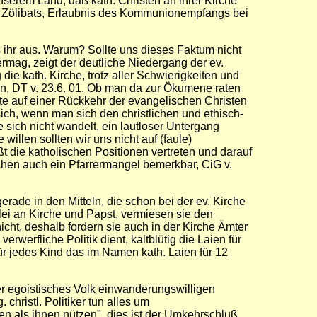
unserem Land, daß kath. Christen an ihrer Kirche
des Zölibats, Erlaubnis des Kommunionempfangs bei
s ihr aus. Warum? Sollte uns dieses Faktum nicht
mag, zeigt der deutliche Niedergang der ev.
ie kath. Kirche, trotz aller Schwierigkeiten und
nn, DT v. 23.6. 01. Ob man da zur Ökumene raten
e auf einer Rückkehr der evangelischen Christen
sich, wenn man sich den christlichen und ethisch-
 sich nicht wandelt, ein lautloser Untergang
illen sollten wir uns nicht auf (faule)
 die katholischen Positionen vertreten und darauf
ischen auch ein Pfarrermangel bemerkbar, CiG v.
ade in den Mitteln, die schon bei der ev. Kirche
lei an Kirche und Papst, vermiesen sie den
cht, deshalb fordern sie auch in der Kirche Ämter
werfliche Politik dient, kaltblütig die Laien für
ür jedes Kind das im Namen kath. Laien für 12
r egoistisches Volk einwanderungswilligen
christl. Politiker tun alles um
en als ihnen nützen", dies ist der Umkehrschluß