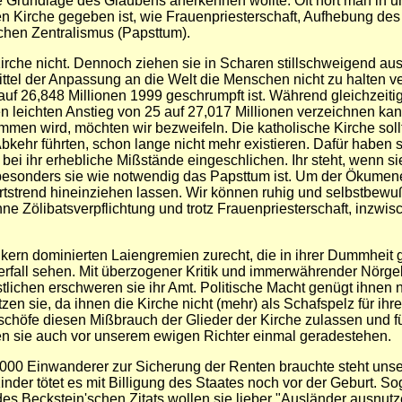
nige Grundlage des Glaubens anerkennen wollte. Oft hört man in 
chen Kirche gegeben ist, wie Frauenpriesterschaft, Aufhebung 
chen Zentralismus (Papsttum).
irche nicht. Dennoch ziehen sie in Scharen stillschweigend au
el der Anpassung an die Welt die Menschen nicht zu halten ver
uf 26,848 Millionen 1999 geschrumpft ist. Während gleichzeitig d
en leichten Anstieg von 25 auf 27,017 Millionen verzeichnen ka
en wird, möchten wir bezweifeln. Die katholische Kirche sollt
Abkehr führten, schon lange nicht mehr existieren. Dafür haben 
 bei ihr erhebliche Mißstände eingeschlichen. Ihr steht,
wenn sie
 besonders sie wie notwendig das Papsttum ist. Um der Ökumene w
strend hineinziehen lassen. Wir können ruhig und selbstbewußt
ohne Zölibatsverpflichtung und trotz Frauenpriesterschaft, inzw
rn dominierten Laiengremien zurecht, die in ihrer Dummheit ger
erfall sehen. Mit überzogener Kritik und immerwährender Nörge
ichen erschweren sie ihr Amt. Politische Macht genügt ihnen ni
sie, da ihnen die Kirche nicht (mehr) als Schafspelz für ihre ver
ischöfe diesen Mißbrauch der Glieder der Kirche zulassen und f
en sie auch vor unserem ewigen Richter einmal geradestehen.
00 Einwanderer zur Sicherung der Renten brauchte steht unse
er tötet es mit Billigung des Staates noch vor der Geburt. Sog. 
es Beckstein'schen Zitats wollen sie lieber "Ausländer ausnutz