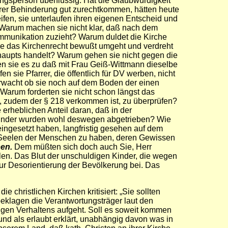
ungsperson überflüssig. Hat die Glaubwürdigkeit
hrer Behinderung gut zurechtkommen, hätten heute
ifen, sie unterlaufen ihren eigenen Entscheid und
 Warum machen sie nicht klar, daß nach dem
ommunikation
zuzieht? Warum duldet die Kirche
die das Kirchenrecht bewußt umgeht und verdreht
haupts handelt? Warum gehen sie nicht gegen die
sen sie es zu daß mit Frau Geiß-Wittmann dieselbe
 sie Pfarrer, die öffentlich für DV werben, nicht
berwacht ob sie noch auf dem Boden der einen
Warum forderten sie nicht schon längst das
 zudem der § 218 verkommen ist, zu überprüfen?
 erheblichen Anteil daran, daß in der
Kinder wurden wohl deswegen abgetrieben? Wie
ingesetzt haben, langfristig gesehen auf dem
n Seelen der Menschen zu haben, deren Gewissen
ben.
Dem müßten sich doch auch Sie, Herr
hlen. Das Blut der unschuldigen Kinder, die wegen
zur Desorientierung der Bevölkerung bei. Das
 christlichen Kirchen kritisiert: „Sie sollten
eklagen die Verantwortungsträger laut den
utigen Verhaltens aufgeht. Soll es soweit kommen
nd als erlaubt erklärt, unabhängig davon was in