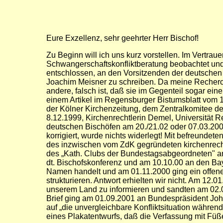
Eure Exzellenz, sehr geehrter Herr Bischof!
Zu Beginn will ich uns kurz vorstellen. Im Vertrau
Schwangerschaftskonfliktberatung beobachtet un
entschlossen, an den Vorsitzenden der deutschen 
Joachim Meisner zu schreiben. Da meine Recherch
andere, falsch ist, daß sie im Gegenteil sogar ein
einem Artikel im Regensburger Bistumsblatt vom 14
der Kölner Kirchenzeitung, dem Zentralkomitee de
8.12.1999, Kirchenrechtlerin Demel, Universität 
deutschen Bischöfen am 20./21.02 oder 07.03.2000
korrigiert, wurde nichts widerlegt! Mit befreundet
des inzwischen vom ZdK gegründeten kirchenrech
des „Kath. Clubs der Bundestagsabgeordneten" an 
dt. Bischofskonferenz und am 10.10.00 an den Bay
Namen handelt und am 01.11.2000 ging ein offener
strukturieren. Antwort erhielten wir nicht. Am 12.
unserem Land zu informieren und sandten am 02.07
Brief ging am 01.09.2001 an Bundespräsident Joha
auf „die unvergleichbare Konfliktsituation während
eines Plakatentwurfs, daß die Verfassung mit Füße