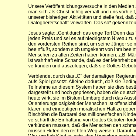
Unsere Veröffentlichungsversuche in den Medien sc
man sich als Christ richtig verhält und uns vorhiel
unserer bisherigen Aktivitäten und stelle fest, da
Dialogbereitschaft" vorwarfen. Das so* gekennz
Jesus sagte: „Geht durch das enge Tor! Denn das To
jeden Preis und sei es auf niedrigstem Niveau zu 
den vordersten Reihen sind, um seine Jünger sein
beeinflußt, sondern sich umgekehrt von ihm beeinf
Menschen zu allen Zeiten haben können, z.B. Mär
ist wahrhaft eine Schande, daß es der Mehrheit der
verkünden und auszulegen, daß sie Gottes Gebot
Verblendet durch das „C" der damaligen Regierungs
aufs Spiel gesetzt. Alleine dadurch, daß sie Bedi
Teilnahme an diesem System haben sie dies bestätig
dargestellt und hoch gepriesen, haben die deutsch
heute wirkt sie im Bistum Limburg durch das Auss
Orientierungslosigkeit der Menschen ist offensicht
klaren und eindeutigen moralischen Halt zu geb
Bischöfen die Barbarei des millionenfachen Kinde
verschärft die Einhaltung von Gottes Geboten fo
verkünden müssen, daß die Menschen den schmalen
müssen Hirten den rechten Weg weisen. Darauf au