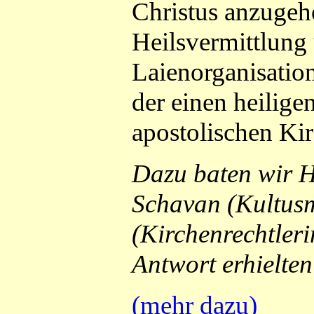
Christus anzugehö
Heilsvermittlun
Laienorganisatio
der einen heilige
apostolischen Kir
Dazu baten wir 
Schavan (Kultusm
(Kirchenrechtler
Antwort erhielte
(mehr dazu)